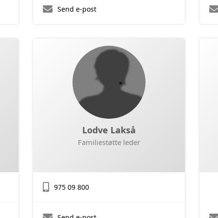
Send e-post
Lodve Lakså
Familiestøtte leder
975 09 800
Send e-post