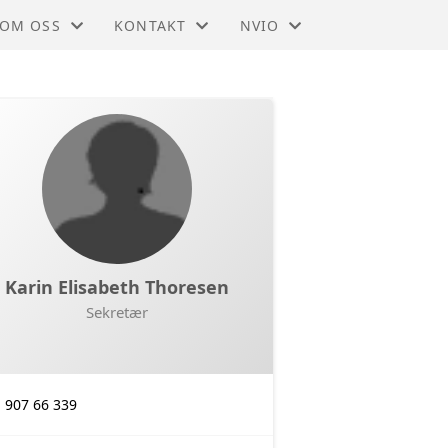
OM OSS
KONTAKT
NVIO
NVIO - BODØ OG OMEGN
KONTAKT
BLI MEDLEM
STYRET
TIL HOVEDSIDEN
Karin Elisabeth Thoresen
Sekretær
907 66 339