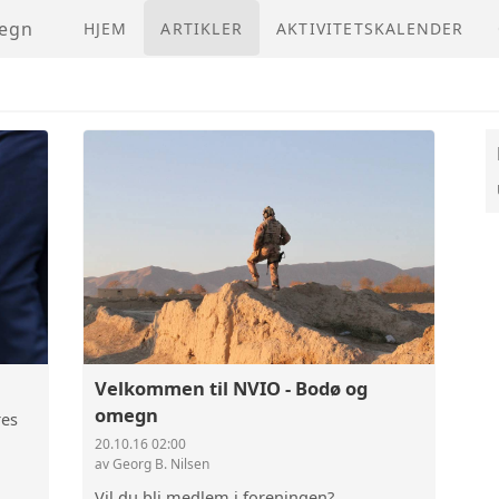
megn
HJEM
ARTIKLER
AKTIVITETSKALENDER
Velkommen til NVIO - Bodø og
omegn
res
20.10.16 02:00
av Georg B. Nilsen
Vil du bli medlem i foreningen?