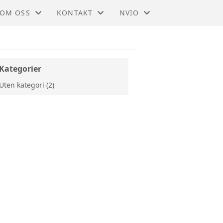
OM OSS
KONTAKT
NVIO
NVIO - BODØ OG OMEGN
KONTAKT
BLI MEDLEM
STYRET
TIL HOVEDSIDEN
Kategorier
Uten kategori (2)